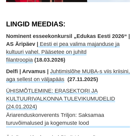
LINGID MEEDIAS:
Nominent esseekonkursil „Edukas Eesti 2026“ |
AS Äripäev |
Eesti ei pea valima majanduse ja
kultuuri vahel. Pääsetee on juhitd
filantroopia
(18.03.2026)
Delfi | Arvamus |
Juhtimislõhe MUBA-s viis kriisini,
aga sellest on väljapääs
(27.11.2025)
ÜHISMÕTLEMINE: ERASEKTORI JA
KULTUURIVALKONNA TULEVIKUMUDELID
(24.01.2024)
Äriarenduskonverents Triljon: Saksamaa
turuvõimalused ja kogemuste lood