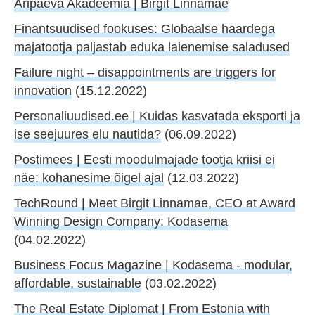
Äripäeva Akadeemia | Birgit Linnamäe
Finantsuudised fookuses: Globaalse haardega
majatootja paljastab eduka laienemise saladused
Failure night – disappointments are triggers for
innovation
(15.12.2022)
Personaliuudised.ee | Kuidas kasvatada eksporti ja
ise seejuures elu nautida?
(06.09.2022)
Postimees | Eesti moodulmajade tootja kriisi ei
näe: kohanesime õigel ajal
(12.03.2022)
TechRound | Meet Birgit Linnamae, CEO at Award
Winning Design Company: Kodasema
(04.02.2022)
Business Focus Magazine | Kodasema - modular,
affordable, sustainable
(03.02.2022)
The Real Estate Diplomat | From Estonia with