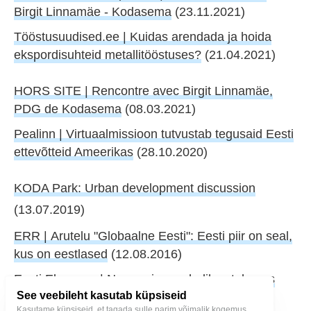
Birgit Linnamäe - Kodasema
(23.11.2021)
Tööstusuudised.ee | Kuidas arendada ja hoida
ekspordisuhteid metallitööstuses?
(21.04.2021)
HORS SITE | Rencontre avec Birgit Linnamäe,
PDG de Kodasema
(08.03.2021)
Pealinn | Virtuaalmissioon tutvustab tegusaid Eesti
ettevõtteid Ameerikas
(28.10.2020)
KODA Park: Urban development discussion
(13.07.2019)
ERR | Arutelu "Globaalne Eesti": Eesti piir on seal,
kus on eestlased
(12.08.2016)
Eesti Ekspress | Noor naine mehelikus tehases
See veebileht kasutab küpsiseid
(10.10.2002)
Kasutame küpsiseid, et tagada sulle parim võimalik kogemus