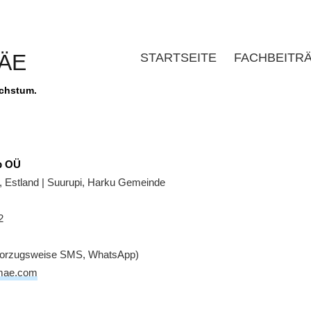
MÄE
STARTSEITE
FACHBEITR
achstum.
p OÜ
nn, Estland | Suurupi, Harku Gemeinde
2
(vorzugsweise SMS, WhatsApp)
amae.com