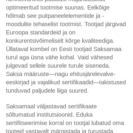
optimeeritud tootmise suunas. Eelkõige
hõlmab see puitpaneelelementide ja -
moodulite tehaselist tootmist. Tootjad järgivad
Euroopa standardeid ja on
konkurentsivõimeliselt kõrge kvaliteediga.
Üllataval kombel on Eesti tootjad Saksamaa
turul aga üsna vähe kohal. Vaid vähesed
julgevad sellele suurele turule siseneda.
Saksa määruste—nagu ehitusjärelevalve-
eeskirjad ja vajalikud sertifikaadid—takistused
tunduvad paljudele liiga suured.
Saksamaal väljastavad sertifikaate
sõltumatud institutsioonid. Eduka
sertifitseerimise korral on tootjal lubatud oma
tooteid vastavalt märgistada ja turustada.