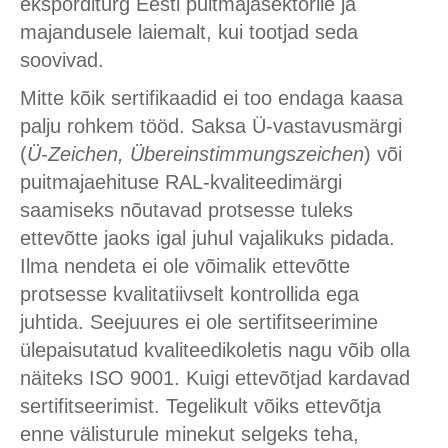
eksporditurg Eesti puitmajasektorile ja
majandusele laiemalt, kui tootjad seda
soovivad.
Mitte kõik sertifikaadid ei too endaga kaasa
palju rohkem tööd. Saksa Ü-vastavusmärgi
(
Ü-Zeichen, Übereinstimmungszeichen
) või
puitmajaehituse RAL-kvaliteedimärgi
saamiseks nõutavad protsesse tuleks
ettevõtte jaoks igal juhul vajalikuks pidada.
Ilma nendeta ei ole võimalik ettevõtte
protsesse kvalitatiivselt kontrollida ega
juhtida. Seejuures ei ole sertifitseerimine
ülepaisutatud kvaliteedikoletis nagu võib olla
näiteks ISO 9001. Kuigi ettevõtjad kardavad
sertifitseerimist. Tegelikult võiks ettevõtja
enne välisturule minekut selgeks teha,