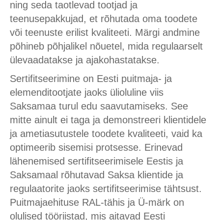
ning seda taotlevad tootjad ja
teenusepakkujad, et rõhutada oma toodete
või teenuste erilist kvaliteeti. Märgi andmine
põhineb põhjalikel nõuetel, mida regulaarselt
ülevaadatakse ja ajakohastatakse.
Sertifitseerimine on Eesti puitmaja- ja
elemenditootjate jaoks ülioluline viis
Saksamaa turul edu saavutamiseks. See
mitte ainult ei taga ja demonstreeri klientidele
ja ametiasutustele toodete kvaliteeti, vaid ka
optimeerib sisemisi protsesse. Erinevad
lähenemised sertifitseerimisele Eestis ja
Saksamaal rõhutavad Saksa klientide ja
regulaatorite jaoks sertifitseerimise tähtsust.
Puitmajaehituse RAL-tähis ja Ü-märk on
olulised tööriistad, mis aitavad Eesti