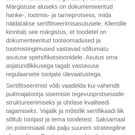
Märgistuse aluseks on dokumenteeritud
hanke-, tootmis- ja tarneprotsess, mida
näidatakse sertifitseerimisasutusele. Kliendile
kinnitab see märgistus, et toodetel on
dokumenteeritud tooteomadused ja
tootmistingimused vastavad sõltumatu
asutuse spetsifikatsioonidele. Asutus oma
asjatundlikkusega tagab vastavuse
regulaarsete tootjate ülevaatustega.
Sertifitseerimist võib vaadelda kui vahendit
puitmajatootja sisemiste tegevusprotsesside
struktureerimiseks ja ühtlase kvaliteedi
tagamiseks. Vajalik ja mõistlik sertifikaadi liik
sõltub tootjast ja tema toodetest. Saksamaal
on potentsiaali olla palju suurem strateegiline