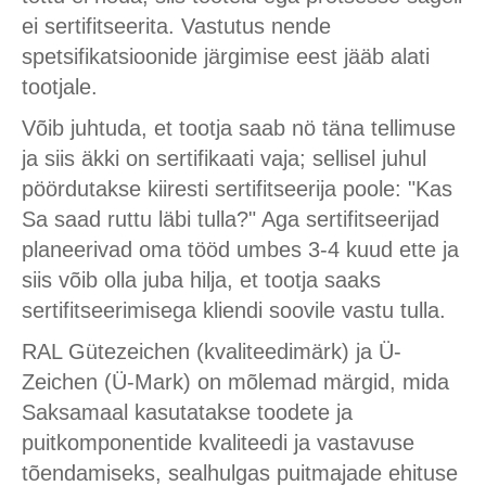
ei sertifitseerita. Vastutus nende
spetsifikatsioonide järgimise eest jääb alati
tootjale.
Võib juhtuda, et tootja saab nö täna tellimuse
ja siis äkki on sertifikaati vaja; sellisel juhul
pöördutakse kiiresti sertifitseerija poole: "Kas
Sa saad ruttu läbi tulla?" Aga sertifitseerijad
planeerivad oma tööd umbes 3-4 kuud ette ja
siis võib olla juba hilja, et tootja saaks
sertifitseerimisega kliendi soovile vastu tulla.
RAL Gütezeichen (kvaliteedimärk) ja Ü-
Zeichen (Ü-Mark) on mõlemad märgid, mida
Saksamaal kasutatakse toodete ja
puitkomponentide kvaliteedi ja vastavuse
tõendamiseks, sealhulgas puitmajade ehituse