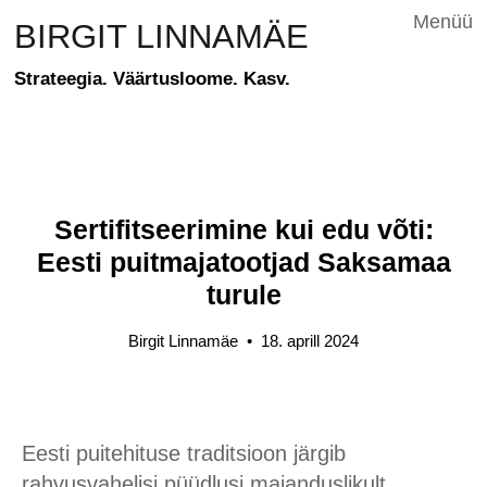
Menüü
BIRGIT LINNAMÄE
Strateegia. Väärtusloome. Kasv.
Sertifitseerimine kui edu võti:
Eesti puitmajatootjad Saksamaa
turule
Birgit Linnamäe
•
18. aprill 2024
Eesti puitehituse traditsioon järgib
rahvusvahelisi püüdlusi majanduslikult