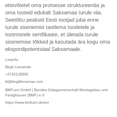
ettevõtetel oma protsesse struktureerida ja
oma tooteid edukalt Saksamaa turule viia.
Seetõttu peaksid Eesti tootjad juba enne
turule sisenemist taotlema toodetele ja
tootmistele sertifikaate, et ületada turule
sisenemise tõkked ja kasutada ära kogu oma
ekspordipotentsiaal Saksamaale.
Lisainfo:
Birgit Linnamäe
+3725128000
bl@birgitlinnamae.com
BMFcert GmbH | Bundes-Gütegemeinschaft Montagebau und
Fertighäuser (BMF) e.V
https://www.bmfcert.de/en/