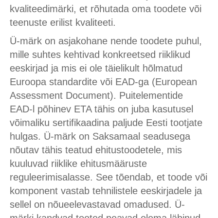
kvaliteedimärki, et rõhutada oma toodete või
teenuste erilist kvaliteeti.
Ü-märk on asjakohane nende toodete puhul,
mille suhtes kehtivad konkreetsed riiklikud
eeskirjad ja mis ei ole täielikult hõlmatud
Euroopa standardite või EAD-ga (European
Assessment Document). Puitelementide
EAD-l põhinev ETA tähis on juba kasutusel
võimaliku sertifikaadina paljude Eesti tootjate
hulgas. Ü-märk on Saksamaal seadusega
nõutav tähis teatud ehitustoodetele, mis
kuuluvad riiklike ehitusmääruste
reguleerimisalasse. See tõendab, et toode või
komponent vastab tehnilistele eeskirjadele ja
sellel on nõueelevastavad omadused. Ü-