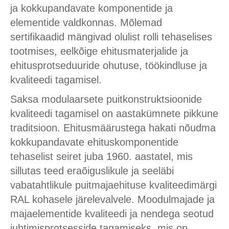
ja kokkupandavate komponentide ja
elementide valdkonnas. Mõlemad
sertifikaadid mängivad olulist rolli tehaselises
tootmises, eelkõige ehitusmaterjalide ja
ehitusprotseduuride ohutuse, töökindluse ja
kvaliteedi tagamisel.
Saksa modulaarsete puitkonstruktsioonide
kvaliteedi tagamisel on aastakümnete pikkune
traditsioon. Ehitusmäärustega hakati nõudma
kokkupandavate ehituskomponentide
tehaselist seiret juba 1960. aastatel, mis
sillutas teed eraõiguslikule ja seeläbi
vabatahtlikule puitmajaehituse kvaliteedimärgi
RAL kohasele järelevalvele. Moodulmajade ja
majaelementide kvaliteedi ja nendega seotud
juhtimisprotsesside tagamiseks, mis on