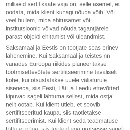
milliseid sertifikaate vaja on, selle asemel, et
oodata, mida klient kunagi nõuda võib. Või
veel hullem, mida ehitusamet või
institutsioonid võivad nõuda tagantjärele
pärast objekti ehitamist või üleandmist.
Saksamaal ja Eestis on tootjate seas erinev
lähenemine. Kui Saksamaal ja teistes nn
vanades Euroopa riikides planeeritakse
tootmisettevõtete sertifitseerimine tavaliselt
kohe, kui otsustatakse uuele välisturule
siseneda, siis Eesti, Läti ja Leedu ettevõtted
kipuvad sageli lähtuma sellest, mida ostja
neilt ootab. Kui klient ütleb, et soovib
sertifitseeritud kaupa, siis taotletakse
sertifitseerimist. Kui klient seda teadmatuse
tõttu ei nõua, siis tooteid ega protsesse sageli