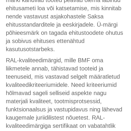
märki kandvad tooted peavad olema läbinud
ehitusameti loa või katsetamise, mis kinnitab
nende vastavust asjakohastele Saksa
ehitusstandarditele ja eeskirjadele. Ü-märgi
põhieesmärk on tagada ehitustoodete ohutus
ja sobivus ehituses ettenähtud
kasutusotstarbeks.
RAL-kvaliteedimärgid, mille BMF oma
liikmetele annab, tähistavad tooteid ja
teenuseid, mis vastavad selgelt määratletud
kvaliteedikriteeriumidele. Need kriteeriumid
hõlmavad sageli selliseid aspekte nagu
materjali kvaliteet, tootmisprotsessid,
funktsionaalsus ja vastupidavus ning lähevad
kaugemale juriidilistest nõuetest. RAL-
kvaliteedimärgiga sertifikaat on vabatahtlik