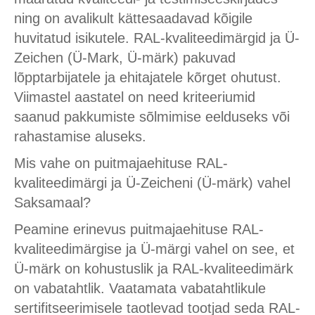
ning on avalikult kättesaadavad kõigile
huvitatud isikutele. RAL-kvaliteedimärgid ja Ü-
Zeichen (Ü-Mark, Ü-märk) pakuvad
lõpptarbijatele ja ehitajatele kõrget ohutust.
Viimastel aastatel on need kriteeriumid
saanud pakkumiste sõlmimise eelduseks või
rahastamise aluseks.
Mis vahe on puitmajaehituse RAL-
kvaliteedimärgi ja Ü-Zeicheni (Ü-märk) vahel
Saksamaal?
Peamine erinevus puitmajaehituse RAL-
kvaliteedimärgise ja Ü-märgi vahel on see, et
Ü-märk on kohustuslik ja RAL-kvaliteedimärk
on vabatahtlik. Vaatamata vabatahtlikule
sertifitseerimisele taotlevad tootjad seda RAL-