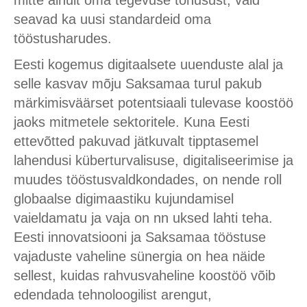
mitte ainult oma tegevuse tõhusust, vaid
seavad ka uusi standardeid oma
tööstusharudes.
Eesti kogemus digitaalsete uuenduste alal ja
selle kasvav mõju Saksamaa turul pakub
märkimisväärset potentsiaali tulevase koostöö
jaoks mitmetele sektoritele. Kuna Eesti
ettevõtted pakuvad jätkuvalt tipptasemel
lahendusi küberturvalisuse, digitaliseerimise ja
muudes tööstusvaldkondades, on nende roll
globaalse digimaastiku kujundamisel
vaieldamatu ja vaja on nn uksed lahti teha.
Eesti innovatsiooni ja Saksamaa tööstuse
vajaduste vaheline sünergia on hea näide
sellest, kuidas rahvusvaheline koostöö võib
edendada tehnoloogilist arengut,