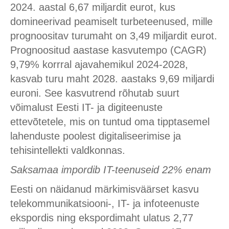
2024. aastal 6,67 miljardit eurot, kus
domineerivad peamiselt turbeteenused, mille
prognoositav turumaht on 3,49 miljardit eurot.
Prognoositud aastase kasvutempo (CAGR)
9,79% korrral ajavahemikul 2024-2028,
kasvab turu maht 2028. aastaks 9,69 miljardi
euroni. See kasvutrend rõhutab suurt
võimalust Eesti IT- ja digiteenuste
ettevõtetele, mis on tuntud oma tipptasemel
lahenduste poolest digitaliseerimise ja
tehisintellekti valdkonnas.
Saksamaa impordib
IT-teenuseid
22% enam
Eesti on näidanud märkimisväärset kasvu
telekommunikatsiooni-, IT- ja infoteenuste
ekspordis ning ekspordimaht ulatus 2,77