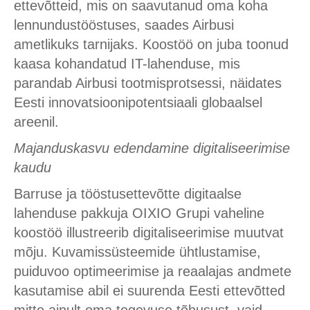
ettevõtteid, mis on saavutanud oma koha
lennundustööstuses, saades Airbusi
ametlikuks tarnijaks. Koostöö on juba toonud
kaasa kohandatud IT-lahenduse, mis
parandab Airbusi tootmisprotsessi, näidates
Eesti innovatsioonipotentsiaali globaalsel
areenil.
Majanduskasvu edendamine digitaliseerimise
kaudu
Barruse ja tööstusettevõtte digitaalse
lahenduse pakkuja OIXIO Grupi vaheline
koostöö illustreerib digitaliseerimise muutvat
mõju. Kuvamissüsteemide ühtlustamise,
puiduvoo optimeerimise ja reaalajas andmete
kasutamise abil ei suurenda Eesti ettevõtted