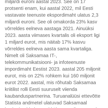
miljardi euroni aastal 2023. See on 17
protsenti enam, kui aastal 2022, mil Eesti
vastavate teenuste ekspordimaht ulatus 2,3
miljardi euroni. See oli omakorda 23% kasv
võrreldes eelneva aastaga 2021. Ainuüksi
2023. aasta viimases kvartalis oli eksport ligi
1 miljard eurot, mis näitab 17% kasvu
võrreldes eelneva aasta sama kvartaliga.
Nimelt oli Saksamaa IT-,
telekommunikatsiooni- ja infoteenuste
impordimaht Eestist 2023. aastal 205 miljonit
eurot, mis on 22% rohkem kui 160 miljonit
eurot 2022. aastal, mis rõhutab Saksamaa
kriitilist rolli Eesti suuruselt viienda
kaubanduspartnerina. Turuanalüüsi ettevõtte
Statista andmetel ulatuvad Saksamaal