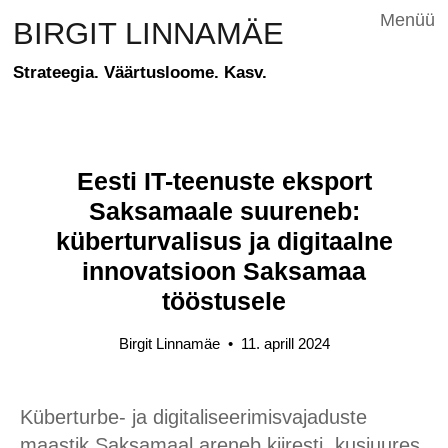
Menüü
BIRGIT LINNAMÄE
Strateegia. Väärtusloome. Kasv.
Eesti IT-teenuste eksport
Saksamaale suureneb:
küberturvalisus ja digitaalne
innovatsioon Saksamaa
tööstusele
Birgit Linnamäe
•
11. aprill 2024
Küberturbe- ja digitaliseerimisvajaduste
maastik Saksamaal areneb kiiresti, kusjuures