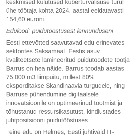
keskmised kulutused küberturvalisuse turul
ühe töötaja kohta 2024. aastal eeldatavasti
154,60 euroni.
Edulood: puidutööstusest lennunduseni
Eesti ettevõtted saavutavad edu erinevates
sektorites Saksamaal. Eestis asuv
kvaliteetsete lamineeritud puidutoodete tootja
Barrus on hea näide. Barrus toodab aastas
75 000 m3 liimpuitu, millest 80%
eksporditakse Skandinaavia turgudele, ning
Barruse pühendumine digitaalsele
innovatsioonile on optimeerinud tootmist ja
tõhustanud ressursikasutust, kindlustades
juhtpositsiooni puidutööstuses.
Teine edu on Helmes, Eesti juhtivaid IT-