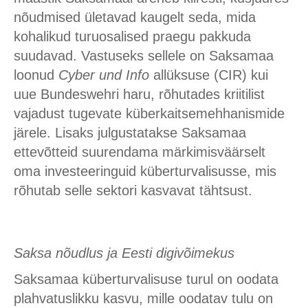
nõudmised ületavad kaugelt seda, mida
kohalikud turuosalised praegu pakkuda
suudavad. Vastuseks sellele on Saksamaa
loonud
Cyber und Info
allüksuse (CIR) kui
uue Bundeswehri haru, rõhutades kriitilist
vajadust tugevate küberkaitsemehhanismide
järele. Lisaks julgustatakse Saksamaa
ettevõtteid suurendama märkimisväärselt
oma investeeringuid küberturvalisusse, mis
rõhutab selle sektori kasvavat tähtsust.
Saksa nõudlus ja Eesti digivõimekus
Saksamaa küberturvalisuse turul on oodata
plahvatuslikku kasvu, mille oodatav tulu on