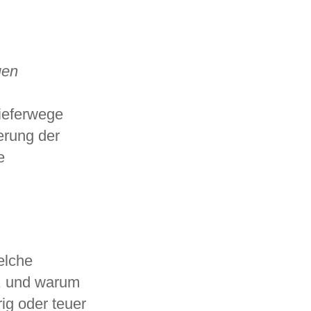
uen
-
ieferwege
ierung der
e
elche
n, und warum
rig oder teuer