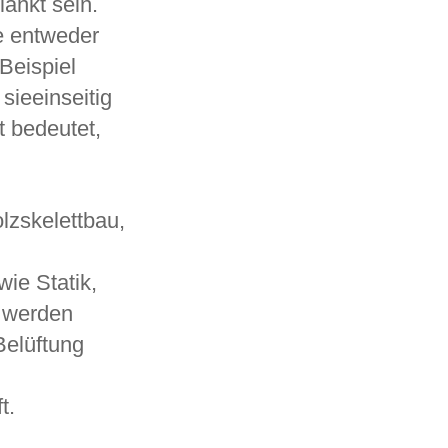
ankt sein.
e entweder
Beispiel
sieeinseitig
t bedeutet,
lzskelettbau,
ie Statik,
 werden
Belüftung
t.