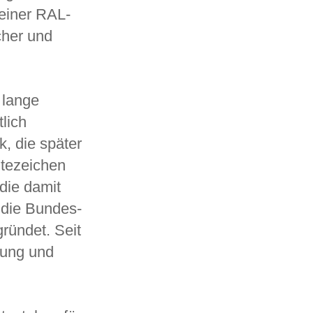
 einer RAL-
cher und
 lange
tlich
, die später
ütezeichen
die damit
 die Bundes-
ründet. Seit
rung und