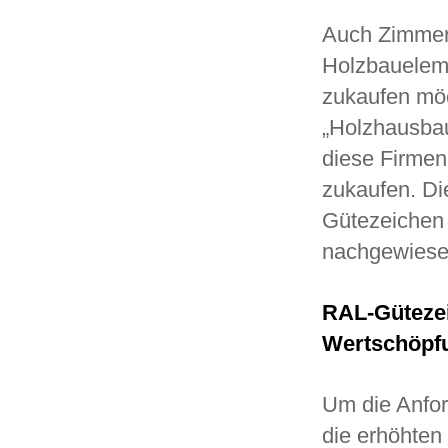
Auch Zimmer
Holzbaueleme
zukaufen möc
„Holzhausbau
diese Firmen
zukaufen. Di
Gütezeichen 
nachgewiese
RAL-Gütezei
Wertschöpf
Um die Anfo
die erhöhten 