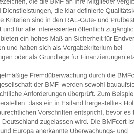
zeichen, die die BMF an ihre Mitglieder vergibt
Dienstleistungen, die klar definierte Qualitätsk
ese Kriterien sind in den RAL-Güte- und Prüfb
t und für alle Interessierten öffentlich zugängl
bieten ein hohes Maß an Sicherheit für Endve
n und haben sich als Vergabekriterium bei
gen oder als Grundlage für Finanzierungen eta
egelmäßige Fremdüberwachung durch die BMF
gesellschaft der BMF, werden sowohl bauaufsic
echtliche Anforderungen überprüft. Zum Beispie
erstellen, dass ein in Estland hergestelltes H
rechtlichen Vorschriften entspricht, bevor es f
n Deutschland zugelassen wird. Die BMFcert ist
 und Europa anerkannte Überwachungs- und