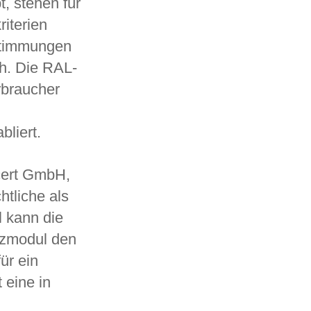
, stehen für
riterien
estimmungen
ich. Die RAL-
rbraucher
bliert.
cert GmbH,
htliche als
l kann die
olzmodul den
ür ein
 eine in