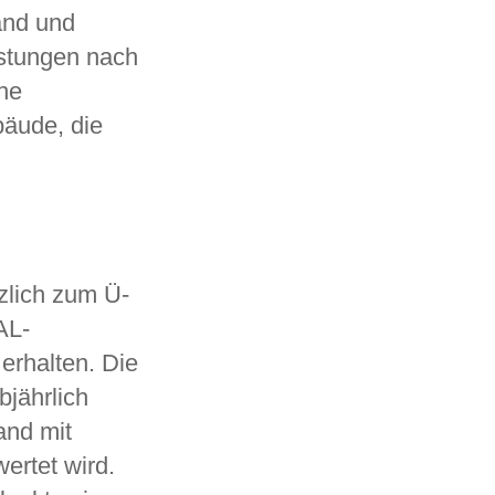
and und
istungen nach
he
äude, die
tzlich zum Ü-
AL-
erhalten. Die
bjährlich
and mit
ertet wird.