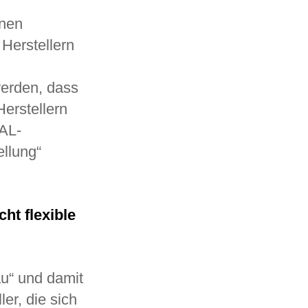
enen
Herstellern
n
werden, dass
erstellern
RAL-
llung“
ht flexible
u“ und damit
er, die sich