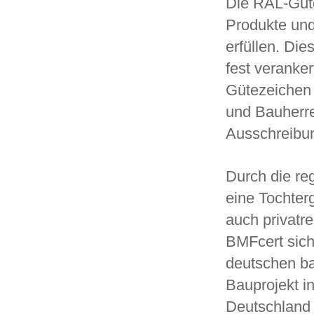
Die RAL-Güte
Produkte und 
erfüllen. Di
fest veranker
Gütezeichen 
und Bauherre
Ausschreibun
Durch die r
eine Tochter
auch privatr
BMFcert sich
deutschen bau
Bauprojekt i
Deutschland