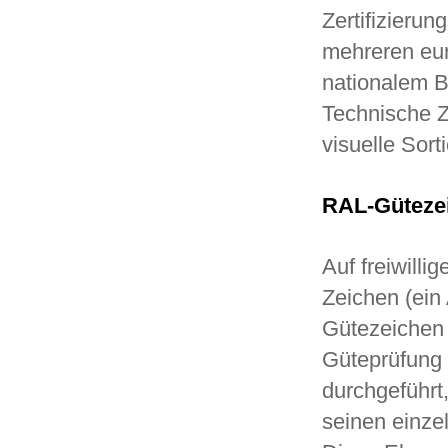
Zertifizieru
mehreren eur
nationalem B
Technische Z
visuelle Sor
RAL-Güteze
Auf freiwilli
Zeichen (ein 
Gütezeichen 
Güteprüfung i
durchgeführ
seinen einze