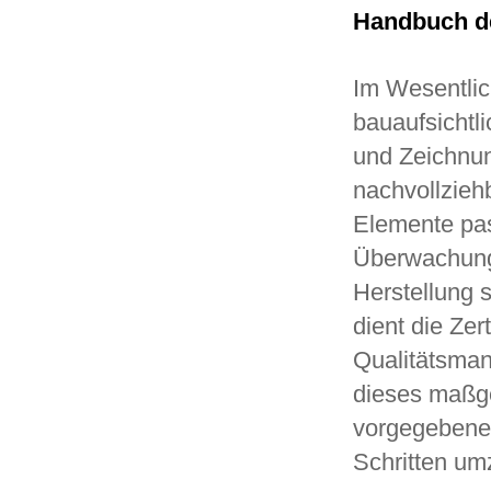
Handbuch d
Im Wesentli
bauaufsichtl
und Zeichnun
nachvollzieh
Elemente pas
Überwachung
Herstellung 
dient die Ze
Qualitätsman
dieses maßge
vorgegebenen
Schritten u