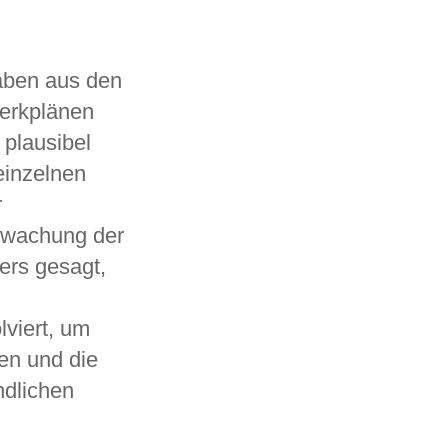
aben aus den
Werkplänen
 plausibel
einzelnen
r
rwachung der
ers gesagt,
viert, um
en und die
ndlichen