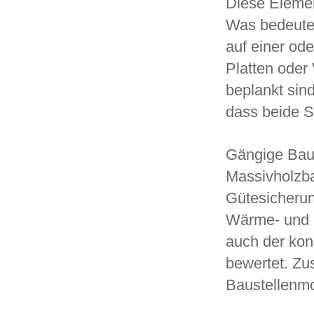
Diese Elemen
Was bedeutet
auf einer ode
Platten oder
beplankt sind
dass beide S
Gängige Baua
Massivholzba
Gütesicherun
Wärme- und 
auch der kons
bewertet. Zu
Baustellenmon